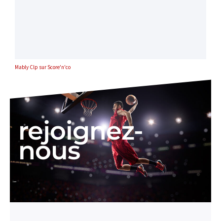
Mably Clp sur Score'n'co
rejoignez-
nous