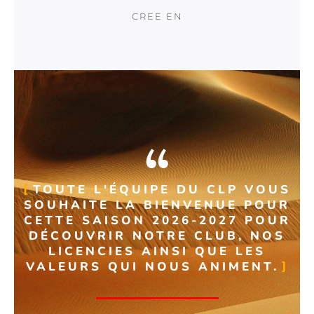
CREE EN
TOUTE L'ÉQUIPE DU CLP VOUS
SOUHAITE LA BIENVENUE POUR
CETTE SAISON 2026-2027 POUR
DÉCOUVRIR NOTRE CLUB, NOS
LICENCIES AINSI QUE LES
VALEURS QUI NOUS ANIMENT.