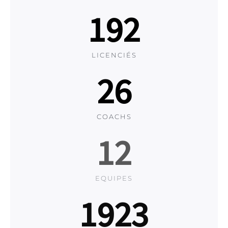
192
LICENCIÉS
26
COACHS
13
EQUIPES
1929