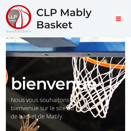
Aller
Main
CLP Mably
au
Men
contenu
Basket
bienvenue
Nous vous souhaitons la
bienvenue sur le site du club
de basket de Mably.