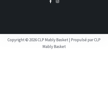
a
n
c
s
e
t
b
a
o
g
o
r
k
a
-
m
f
Copyright © 2026 CLP Mably Basket | Propulsé par CLP
Mably Basket