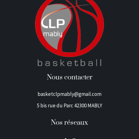
Nous contacter
basketclpmably@gmail.com
5 bis rue du Parc 42300 MABLY
Nos réseaux
F
I