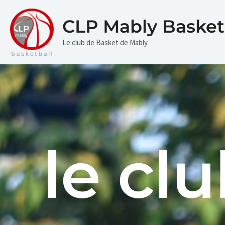
Aller
au
CLP Mably Basket
contenu
Le club de Basket de Mably
le cl