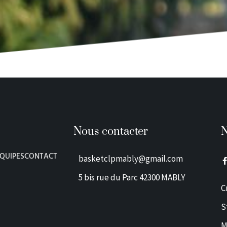
Nous contacter
N
EQUIPES
CONTACT
basketclpmably@gmail.com
5 bis rue du Parc 42300 MABLY
C
S
-
f
M