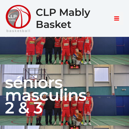
Aller
Main
CLP Mably
au
Men
contenu
Basket
séniors
masculins
2 & 3