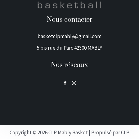
Nous contacter
basketclpmably@gmail.com
5 bis rue du Parc 42300 MABLY
Nos réseaux
F
I
a
n
c
s
e
t
b
a
o
g
o
r
k
a
-
m
f
Copyright © 2026 CLP Mably Basket | Propulsé par CLP