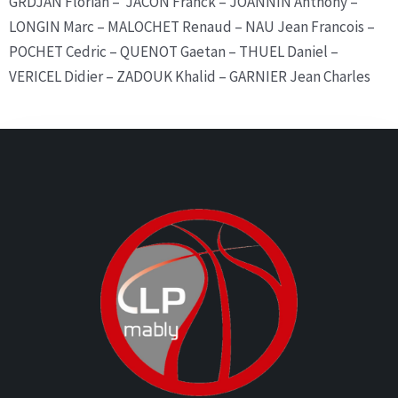
GRDJAN Florian – JACON Franck – JOANNIN Anthony –
LONGIN Marc – MALOCHET Renaud – NAU Jean Francois –
POCHET Cedric – QUENOT Gaetan – THUEL Daniel –
VERICEL Didier – ZADOUK Khalid – GARNIER Jean Charles